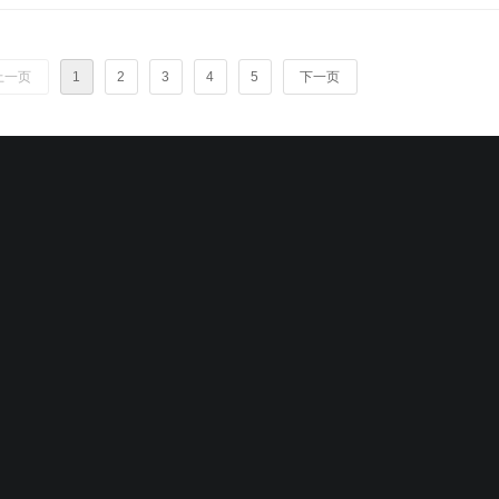
上一页
1
2
3
4
5
下一页