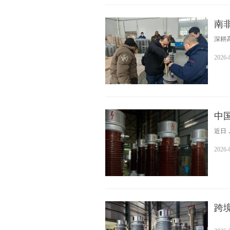
南
深耕
核心
2026-
迈向
中
近日
式启
2026-
力海
跨