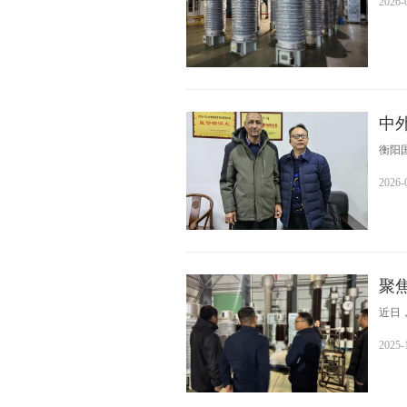
2026-
中
观
衡阳
察，
2026-
际市
聚
共
近日
国能
2025-
深入